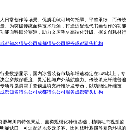
人日常创作等场景。优质毛毡可均匀托墨、平整承纸，而传统
量。为突破传统面料技术瓶颈，打造适配现代书画创作的功能
功能面料细分赛道，助力文房耗材高端化升级。据文创耗材行
成都知名猎头公司
成都猎头公司服务
成都猎头机构
行业数据显示，国内冰雪装备市场年增速稳定在24%以上，专
决定穿戴保暖度、灵活性与户外续航能力。传统填充纤维普遍
项寻觅滑雪手套锁温填充纤维研发专员，以功能性纤维技···
成都知名猎头公司
成都猎头公司服务
成都猎头机构
研资源与川内特色果蔬、菌类规模化种植基础，植物动态视觉监
明显缺口，可适配盆地多云多雾、田间枝叶遮挡等复杂环境的