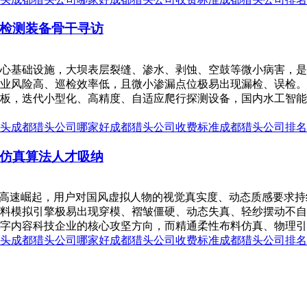
检测装备骨干寻访
心基础设施，大坝表层裂缝、渗水、剥蚀、空鼓等微小病害，是
业风险高、巡检效率低，且微小渗漏点位极易出现漏检、误检。
板，迭代小型化、高精度、自适应爬行探测设备，国内水工智能
头
成都猎头公司哪家好
成都猎头公司收费标准
成都猎头公司排名
仿真算法人才吸纳
业高速崛起，用户对国风虚拟人物的视觉真实度、动态质感要求
料模拟引擎极易出现穿模、褶皱僵硬、动态失真、轻纱摆动不自
字内容科技企业的核心攻坚方向，而精通柔性布料仿真、物理引擎
头
成都猎头公司哪家好
成都猎头公司收费标准
成都猎头公司排名