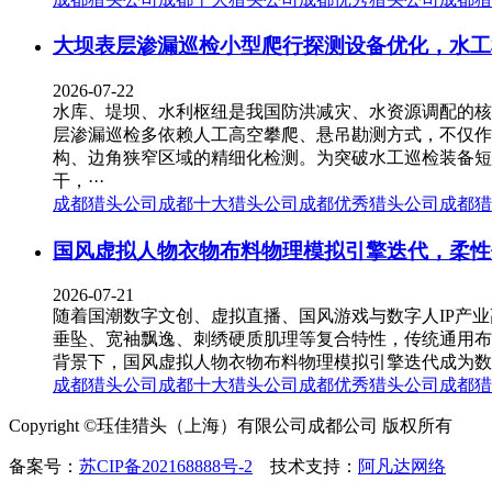
大坝表层渗漏巡检小型爬行探测设备优化，水工
2026-07-22
水库、堤坝、水利枢纽是我国防洪减灾、水资源调配的核
层渗漏巡检多依赖人工高空攀爬、悬吊勘测方式，不仅作
构、边角狭窄区域的精细化检测。为突破水工巡检装备短
干，···
成都猎头公司
成都十大猎头公司
成都优秀猎头公司
成都猎
国风虚拟人物衣物布料物理模拟引擎迭代，柔性
2026-07-21
随着国潮数字文创、虚拟直播、国风游戏与数字人IP产
垂坠、宽袖飘逸、刺绣硬质肌理等复合特性，传统通用布
背景下，国风虚拟人物衣物布料物理模拟引擎迭代成为数
成都猎头公司
成都十大猎头公司
成都优秀猎头公司
成都猎
Copyright ©珏佳猎头（上海）有限公司成都公司 版权所有
备案号：
苏CIP备202168888号-2
技术支持：
阿凡达网络