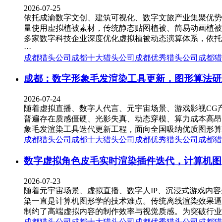
2026-07-25
依托成渝数字文创、建筑可视化、数字文旅产业集聚优势
量使用虚拟植被素材，传统静态贴图植被、简易动画植被
多家数字科技企业深度优化虚拟植被动态演算体系，依托
···
成都猎头公司
成都十大猎头公司
成都优秀猎头公司
成都猎
成都：数字形象毛发渲染工具更新，图形算法研
2026-07-24
随着虚拟直播、数字人代言、元宇宙场景、游戏影视CG
普遍存在质感僵硬、光影失真、动态穿模、算力成本高昂
象毛发渲染工具迭代更新工程，面向全国吸纳优质图形算
成都猎头公司
成都十大猎头公司
成都优秀猎头公司
成都猎
数字虚拟角色皮毛实时渲染插件迭代，计算机图
2026-07-23
随着元宇宙场景、虚拟直播、数字人IP、沉浸式游戏内
染一直是计算机图形学的技术难点。传统离线渲染效果逼
制约了高端虚拟内容的制作效率与视觉质感。为突破行业
成都猎头公司
成都十大猎头公司
成都优秀猎头公司
成都猎