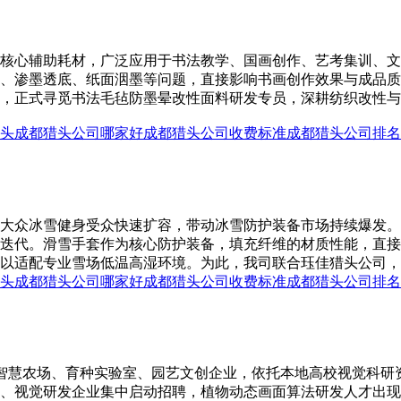
核心辅助耗材，广泛应用于书法教学、国画创作、艺考集训、文
、渗墨透底、纸面洇墨等问题，直接影响书画创作效果与成品质
，正式寻觅书法毛毡防墨晕改性面料研发专员，深耕纺织改性与
头
成都猎头公司哪家好
成都猎头公司收费标准
成都猎头公司排名
大众冰雪健身受众快速扩容，带动冰雪防护装备市场持续爆发。
迭代。滑雪手套作为核心防护装备，填充纤维的材质性能，直接
以适配专业雪场低温高湿环境。为此，我司联合珏佳猎头公司，专
头
成都猎头公司哪家好
成都猎头公司收费标准
成都猎头公司排名
大量智慧农场、育种实验室、园艺文创企业，依托本地高校视觉科
、视觉研发企业集中启动招聘，植物动态画面算法研发人才出现