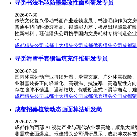
寻觅书法毛毡防墨晕改性面料研发专员
2026-07-30
传统文化复兴带动书画产业蓬勃发展，书法毛毡作为文房
普通毛毡面料渗透率高、锁墨能力差，极易出现墨晕扩散
性新材料，珏佳猎头公司携手国内文房耗材专精制造企业
···
成都猎头公司
成都十大猎头公司
成都优秀猎头公司
成都猎
寻觅滑雪手套锁温填充纤维研发专员
2026-07-29
国内冰雪运动产业持续升温，滑雪文旅、户外冰雪探险、
业滑雪装备正向轻量化、高锁温、抗湿寒、高适配性方向
存在臃肿不锁温、遇潮结块、保暖断崖式下滑等痛点，难
成都猎头公司
成都十大猎头公司
成都优秀猎头公司
成都猎
成都招募植物动态画面算法研发岗
2026-07-28
成都作为西部 AI 视觉产业与现代农业双高地，聚集
测需求全面爆发。珏佳猎头公司调研显示，成都涉农科技