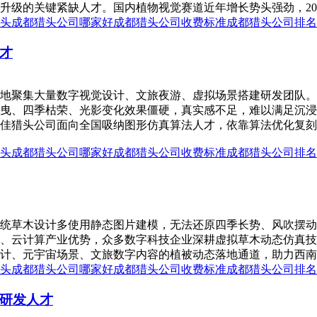
的关键紧缺人才。国内植物视觉赛道近年增长势头强劲，2025 年
头
成都猎头公司哪家好
成都猎头公司收费标准
成都猎头公司排名
才
地聚集大量数字视觉设计、文旅夜游、虚拟场景搭建研发团队。
曳、四季枯荣、光影变化效果僵硬，真实感不足，难以满足沉浸
佳猎头公司面向全国吸纳图形仿真算法人才，依靠算法优化复刻
头
成都猎头公司哪家好
成都猎头公司收费标准
成都猎头公司排名
统草木设计多使用静态图片建模，无法还原四季长势、风吹摆动
、云计算产业优势，众多数字科技企业深耕虚拟草木动态仿真技
、元宇宙场景、文旅数字内容的植被动态落地通道，助力西南数字景
头
成都猎头公司哪家好
成都猎头公司收费标准
成都猎头公司排名
研发人才