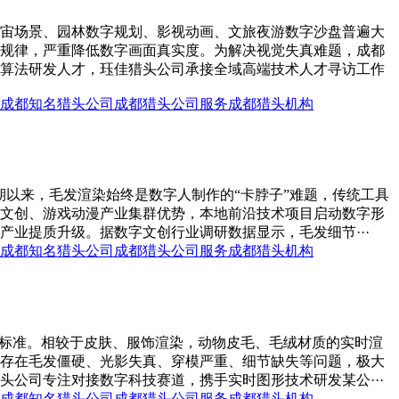
宙场景、园林数字规划、影视动画、文旅夜游数字沙盘普遍大
规律，严重降低数字画面真实度。为解决视觉失真难题，成都
算法研发人才，珏佳猎头公司承接全域高端技术人才寻访工作
成都知名猎头公司
成都猎头公司服务
成都猎头机构
以来，毛发渲染始终是数字人制作的“卡脖子”难题，传统工具
文创、游戏动漫产业集群优势，本地前沿技术项目启动数字形
业提质升级。据数字文创行业调研数据显示，毛发细节···
成都知名猎头公司
成都猎头公司服务
成都猎头机构
判标准。相较于皮肤、服饰渲染，动物皮毛、毛绒材质的实时渲
存在毛发僵硬、光影失真、穿模严重、细节缺失等问题，极大
公司专注对接数字科技赛道，携手实时图形技术研发某公···
成都知名猎头公司
成都猎头公司服务
成都猎头机构