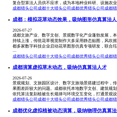
复合型算法人员供不应求，成为本地种业科研、设施农业升级
成都猎头公司
成都十大猎头公司
成都优秀猎头公司
成都猎
成都：模拟花草动态效果，吸纳图形仿真算法人
2026-07-27
成都文旅产业、数字文创、景观数字化产业蓬勃发展，本
持续上涨，传统花草视觉制作大多采用静态贴图，风吹摇
都多家数字科技企业启动花草图形仿真专项研发，联合珏
···
成都猎头公司
成都十大猎头公司
成都优秀猎头公司
成都猎
成都演算虚拟草木动态，吸纳仿真算法人才
2026-07-26
景观规划、文旅园区设计、数字文旅场景搭建过程中，传
果图差距较大的问题。成都依托本地数字文创、建筑规划
依托算法复刻植被生长规律与环境交互变化，打通景观设计
成都猎头公司
成都十大猎头公司
成都优秀猎头公司
成都猎
成都优化虚拟植被动态演算，吸纳物理仿真算法