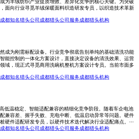
成为羊绒纺织产业提质增效、差异化竞争的核心关键。为突破
，面向行业寻觅羊绒保暖面料织造研发专员，以织造技术革新
成都知名猎头公司
成都猎头公司服务
成都猎头机构
然成为刚需标配设备。行业竞争彻底告别单纯的基础清洗功能
智能控制的一体化方案设计，直接决定设备的清洗效果、运营
领域，现正式寻觅商用洗碗机整机方案设计专员。当前市面多
成都知名猎头公司
成都猎头公司服务
成都猎头机构
、高低温稳定、智能适配兼容的精细化竞争阶段。随着车企电池
配兼容差、握手失败、充电中断、低温启动异常等问题。硬件
硬件适配研发专员，以硬件技术迭代解决行业适配痛点。···
成都知名猎头公司
成都猎头公司服务
成都猎头机构