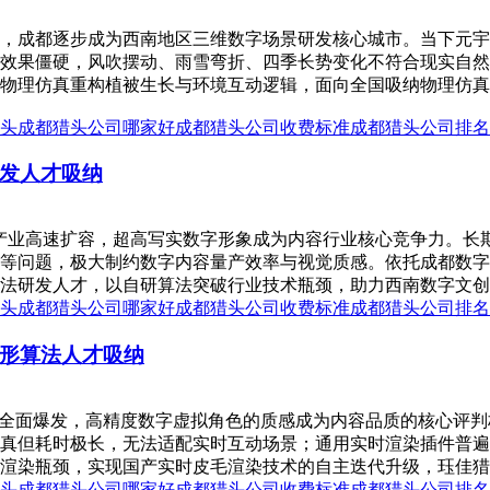
，成都逐步成为西南地区三维数字场景研发核心城市。当下元宇
效果僵硬，风吹摆动、雨雪弯折、四季长势变化不符合现实自然
物理仿真重构植被生长与环境互动逻辑，面向全国吸纳物理仿真
头
成都猎头公司哪家好
成都猎头公司收费标准
成都猎头公司排名
发人才吸纳
产业高速扩容，超高写实数字形象成为内容行业核心竞争力。长期
等问题，极大制约数字内容量产效率与视觉质感。依托成都数字
法研发人才，以自研算法突破行业技术瓶颈，助力西南数字文创产
头
成都猎头公司哪家好
成都猎头公司收费标准
成都猎头公司排名
形算法人才吸纳
容全面爆发，高精度数字虚拟角色的质感成为内容品质的核心评
真但耗时极长，无法适配实时互动场景；通用实时渲染插件普遍
渲染瓶颈，实现国产实时皮毛渲染技术的自主迭代升级，珏佳猎头
头
成都猎头公司哪家好
成都猎头公司收费标准
成都猎头公司排名