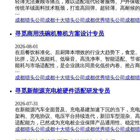
轻薄无法兼顾等痛点，难以适配现代轻奢服饰、户外保暖
传统羊绒面料技术瓶颈，打造高回弹、超轻薄、高耐候的
···
成都猎头公司
成都十大猎头公司
成都优秀猎头公司
成都猎
寻觅商用洗碗机整机方案设计专员
2026-08-01
在后餐饮标准化、后厨降本增效的行业大趋势下，食堂、
比拼，迈入低能耗、低噪音、高洗净率、智能适配、节省
能耗与市场适配性，是企业跳出同质化低价内卷、抢占商
···
成都猎头公司
成都十大猎头公司
成都优秀猎头公司
成都猎
寻觅新能源充电桩硬件适配研发专员
2026-07-31
在新能源汽车全面普及、充电基建加速下沉的当下，充电
架构、充电协议、电压平台持续迭代，新旧车型混杂、高
适配能力，已然成为充电桩企业保障产品通用性、稳定性
成都猎头公司
成都十大猎头公司
成都优秀猎头公司
成都猎